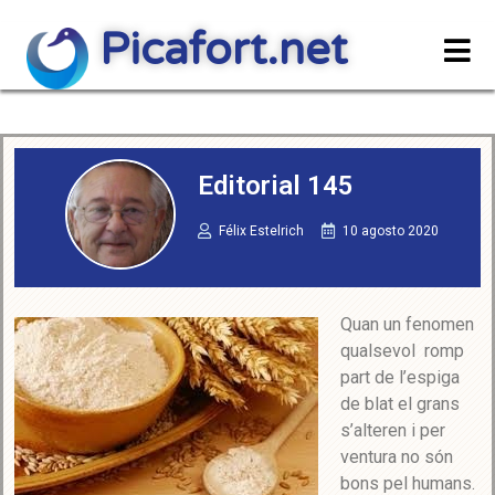
Picafort.net
Editorial 145
Félix Estelrich
10 agosto 2020
Quan un fenomen
qualsevol romp
part de l’espiga
de blat el grans
s’alteren i per
ventura no són
bons pel humans.