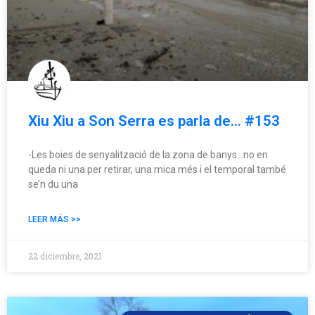
Xiu Xiu a Son Serra es parla de… #153
-Les boies de senyalització de la zona de banys…no en
queda ni una per retirar, una mica més i el temporal també
se’n du una
LEER MÁS >>
22 diciembre, 2021