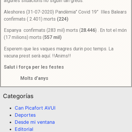
algunes situacions no siguin tan greus.
Aleshores (31-07-2020) Pandèmia” Covid 19” Illes Balears
confirmats ( 2.401) morts
(224)
Espanya confirmats (283 mil) morts (
28.446
) . En tot el món
(17 milions) morts (
557 mil)
Esperem que les vaques magres durin poc temps. La
vacuna prest serà aquí. !!Anims!!
Salut i força per les festes
Molts d’anys
Categorías
Can Picafort AVUI
Deportes
Desde mi ventana
Editorial