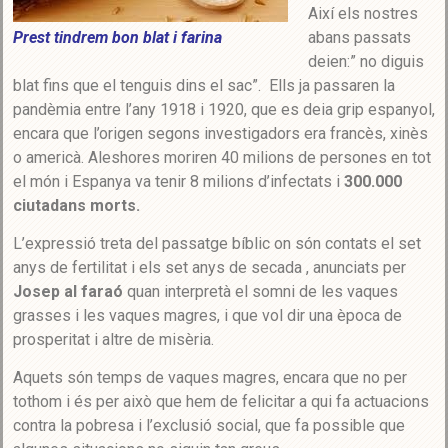
Així els nostres
Prest tindrem bon blat i farina
abans passats
deien:” no diguis
blat fins que el tenguis dins el sac”. Ells ja passaren la
pandèmia entre l’any 1918 i 1920, que es deia grip espanyol,
encara que l’origen segons investigadors era francès, xinès
o americà. Aleshores moriren 40 milions de persones en tot
el món i Espanya va tenir 8 milions d’infectats i
300.000
ciutadans morts.
L’expressió treta del passatge bíblic on són contats el set
anys de fertilitat i els set anys de secada , anunciats per
Josep al faraó
quan interpretà el somni de les vaques
grasses i les vaques magres, i que vol dir una època de
prosperitat i altre de misèria.
Aquets són temps de vaques magres, encara que no per
tothom i és per això que hem de felicitar a qui fa actuacions
contra la pobresa i l’exclusió social, que fa possible que