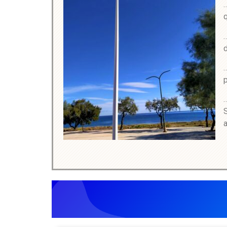
…
q
…
…
p
…
a