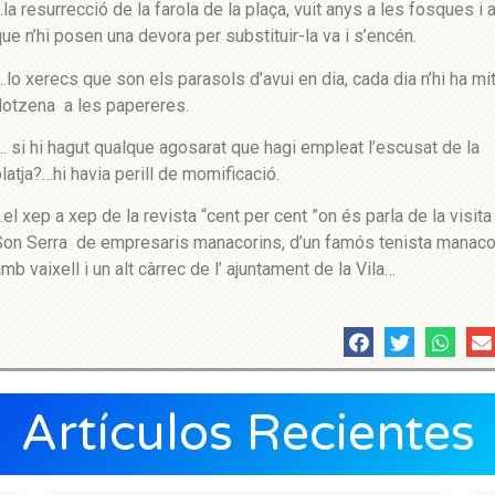
la resurrecció de la farola de la plaça, vuit anys a les fosques i 
ue n’hi posen una devora per substituir-la va i s’encén.
.lo xerecs que son els parasols d’avui en dia, cada dia n’hi ha mit
dotzena a les papereres.
. si hi hagut qualque agosarat que hagi empleat l’escusat de la
latja?…hi havia perill de momificació.
el xep a xep de la revista “cent per cent ”on és parla de la visita
Son Serra de empresaris manacorins, d’un famós tenista manaco
mb vaixell i un alt càrrec de l’ ajuntament de la Vila…
Artículos Recientes