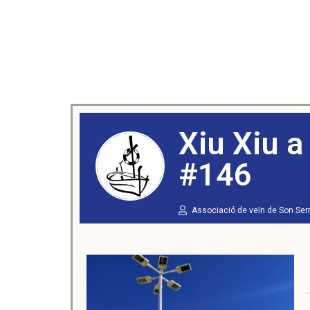
Xiu Xiu a
#146
Associació de veïn de Son Ser