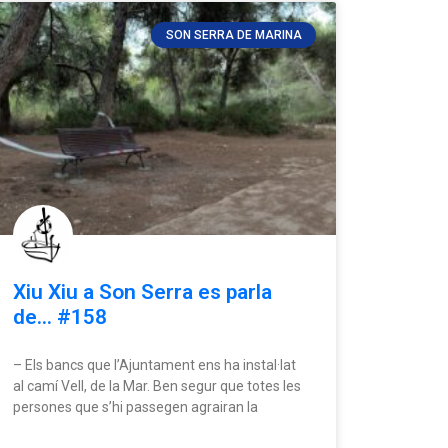
SON SERRA DE MARINA
Xiu Xiu a Son Serra es parla
de… #158
– Els bancs que l’Ajuntament ens ha instal·lat
al camí Vell, de la Mar. Ben segur que totes les
persones que s’hi passegen agrairan la