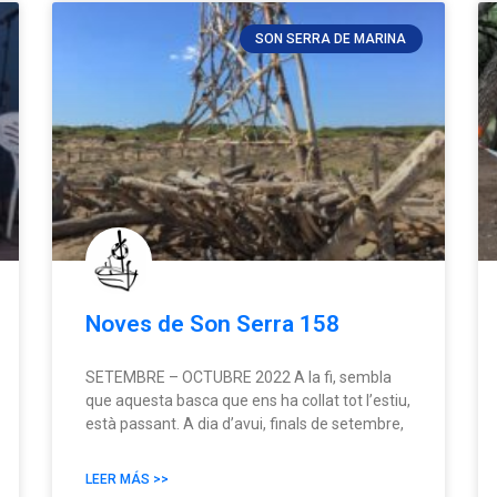
SON SERRA DE MARINA
Noves de Son Serra 158
SETEMBRE – OCTUBRE 2022 A la fi, sembla
que aquesta basca que ens ha collat tot l’estiu,
està passant. A dia d’avui, finals de setembre,
LEER MÁS >>