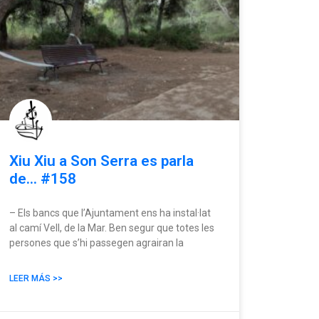
Xiu Xiu a Son Serra es parla
de… #158
– Els bancs que l’Ajuntament ens ha instal·lat
al camí Vell, de la Mar. Ben segur que totes les
persones que s’hi passegen agrairan la
LEER MÁS >>