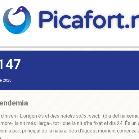
Picafort.
 147
re 2020
 pendemia
 d’hivern. L’origen és el
dies natalis solis invicti
(dia del naixeme
e- la nit més llarga-, tot i que la nit s’ha fixat el dia 24. És un 
 com a part principal de la natura, des d’aquest moment comença 
.