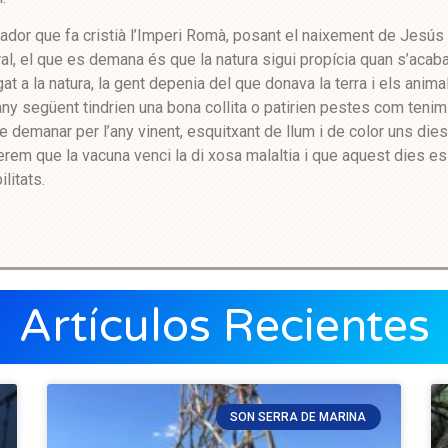
erador que fa cristià l’Imperi Romà, posant el naixement de Jesús
al, el que es demana és que la natura sigui propícia quan s’acab
igat a la natura, la gent depenia del que donava la terra i els anima
any següent tindrien una bona collita o patirien pestes com tenim 
demanar per l’any vinent, esquitxant de llum i de color uns die
erem que la vacuna venci la di xosa malaltia i que aquest dies es
litats.
Artículos Recientes
SON SERRA DE MARINA