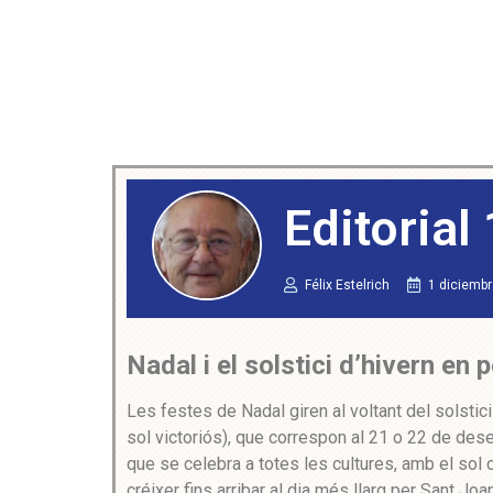
Editorial
Félix Estelrich
1 diciemb
Nadal i el solstici d’hivern en
Les festes de Nadal giren al voltant del solstici
sol victoriós), que correspon al 21 o 22 de desembr
que se celebra a totes les cultures, amb el sol
créixer fins arribar al dia més llarg per Sant Joan