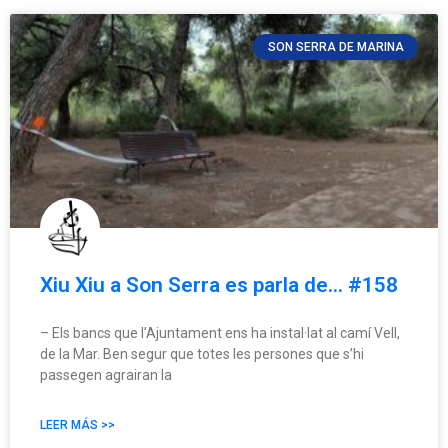
SON SERRA DE MARINA
Xiu Xiu a Son Serra es parla de… #158
– Els bancs que l’Ajuntament ens ha instal·lat al camí Vell,
de la Mar. Ben segur que totes les persones que s’hi
passegen agrairan la
LEER MÁS >>