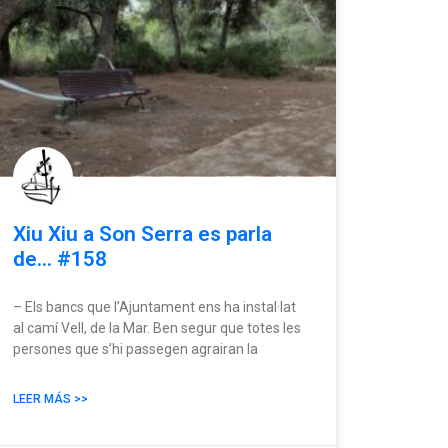
Xiu Xiu a Son Serra es parla
de… #158
– Els bancs que l’Ajuntament ens ha instal·lat
al camí Vell, de la Mar. Ben segur que totes les
persones que s’hi passegen agrairan la
LEER MÁS >>