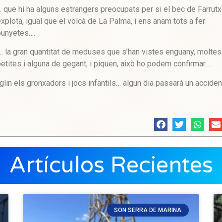
 que hi ha alguns estrangers preocupats per si el bec de Farrutx
xplota, igual que el volcà de La Palma, i ens anam tots a fer
punyetes….
…. la gran quantitat de meduses que s’han vistes enguany, moltes
etites i alguna de gegant, i piquen, això ho podem confirmar…
in els gronxadors i jocs infantils… algun dia passarà un accident
Artículos Recientes
SON SERRA DE MARINA