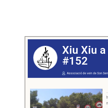
Xiu Xiu a
#152
Associació de veïn de Son Ser
…
h
n