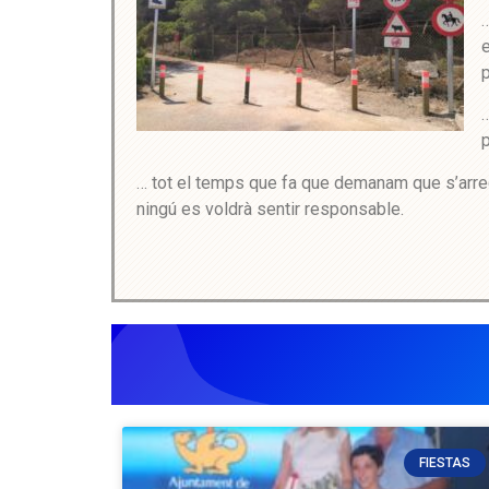
…
e
p
… tot el temps que fa que demanam que s’arregl
ningú es voldrà sentir responsable.
FIESTAS